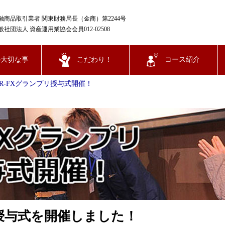
融商品取引業者 関東財務局長（金商）第2244号
般社団法人 資産運用業協会会員012-02508
の大切な事
こだわり！
コース紹介
VR-FXグランプリ授与式開催！
授与式を開催しました！