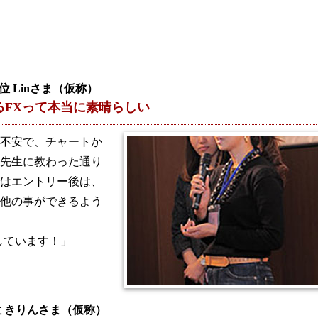
2位 Linさま（仮称）
るFXって本当に素晴らしい
不安で、チャートか
先生に教わった通り
はエントリー後は、
他の事ができるよう
しています！」
位 きりんさま（仮称）