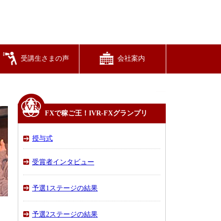
受講生さまの声
会社案内
FXで稼ご王！IVR-FXグランプリ
授与式
受賞者インタビュー
大塚ちゃんさま（仮称）（男性）
Linさま（仮称）（女性）
きりんさま（仮称）（女性）
予選1ステージの結果
予選1ステージの結果
予選1ステージ第1週
予選1ステージ第2週
予選1ステージ第3週
予選1ステージ第4週
予選1ステージ第5週
予選2ステージの結果