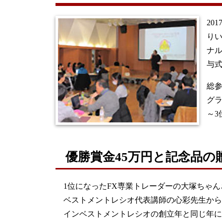
20
りい
ナル
与
総参
グ
～
優勝賞金45万円と記念品の
1位になったFX専業トレーダーの大塚ちゃ
ベストメントレシオ代表講師の心彩先生から
インベストメントレシオの創立年と同じ年に