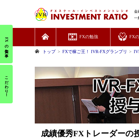
金
一
FXの勉強
FX
FXの大切な事
トップ
FXで稼ご王！ IVR-FXグランプリ
I
こだわり！
成績優秀FXトレーダーの