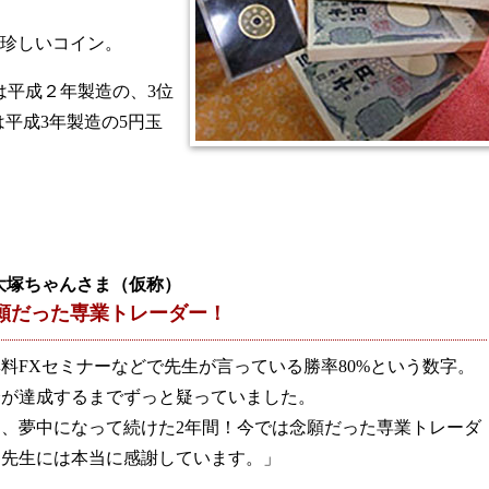
珍しいコイン。
には平成２年製造の、3位
平成3年製造の5円玉
 大塚ちゃんさま（仮称）
願だった専業トレーダー！
料FXセミナーなどで先生が言っている勝率80%という数字。
分が達成するまでずっと疑っていました。
も、夢中になって続けた2年間！今では念願だった専業トレーダ
！先生には本当に感謝しています。」