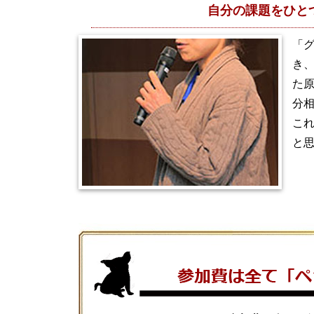
自分の課題をひと
「グ
き
た原
分
こ
と