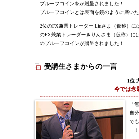
プルーフコインをが贈呈されました！
プルーフコインとは表面を鏡のように磨いた
2位のFX兼業トレーダー Linさま（仮称）
のFX兼業トレーダーきりんさま（仮称）には
のプルーフコインが贈呈されました！
受講生さまからの一言
1位
今では念
「無
自
で
ー