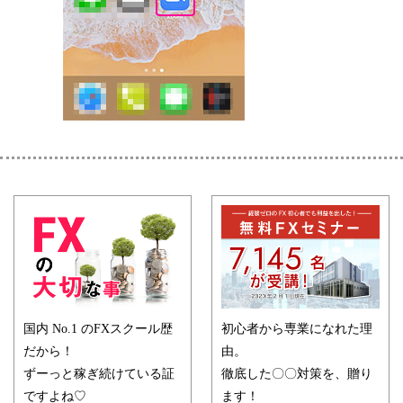
国内 No.1 のFXスクール歴
初心者から専業になれた理
だから！
由。
ずーっと稼ぎ続けている証
徹底した〇〇対策を、贈り
ですよね♡
ます！