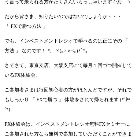
う言って来られる方がたくさんいらっしゃいます (･Д･｀)
だから皆さま、知りたいのではないでしょうか・・・
「 FXで勝つ方法 」
でも、インベストメントレシオで学べるのは正にその 「
方法 」 なのです！ *。ヾ(｡>ｖ<｡)ﾉﾞ*。
さてさて、東京支店、大阪支店にて毎月１回づつ開催して
いるFX体験会。
ご参加者さまは毎回初心者の方がほとんどですが、それで
もしっかり 「 FXで勝つ 」 体験をされて帰られます (*´艸
`*)
FX体験会は、インベストメントレシオ無料FXセミナーに
ご参加された方なら無料で参加していただくことができま