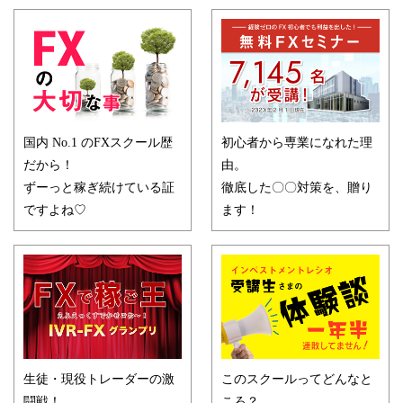
国内 No.1 のFXスクール歴
初心者から専業になれた理
だから！
由。
ずーっと稼ぎ続けている証
徹底した〇〇対策を、贈り
ですよね♡
ます！
生徒・現役トレーダーの激
このスクールってどんなと
闘戦！
ころ？