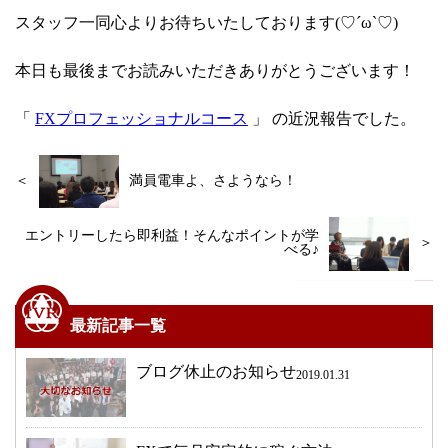
スタッフ一同心よりお待ちいたしております(♡´ω`♡)
本日も最後までお読みいただきありがとうございます！
「
FXプロフェッショナルコース
」 の近況報告でした。
＜
満員電車よ、さようなら！
エントリーしたら即利益！そんなポイントが学
＞
べる♪
最新記事一覧
ブログ休止のお知らせ
2019.01.31