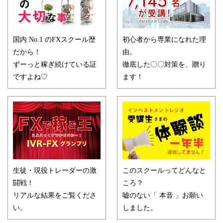
国内 No.1 のFXスクール歴
初心者から専業になれた理
だから！
由。
ずーっと稼ぎ続けている証
徹底した〇〇対策を、贈り
ですよね♡
ます！
生徒・現役トレーダーの激
このスクールってどんなと
闘戦！
ころ？
リアルな結果をご覧くださ
嘘のない「 本音 」お願い
い。
しました。