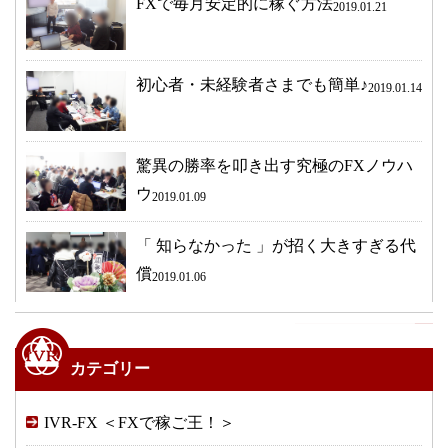
FXで毎月安定的に稼ぐ方法
2019.01.21
初心者・未経験者さまでも簡単♪
2019.01.14
驚異の勝率を叩き出す究極のFXノウハ
ウ
2019.01.09
「 知らなかった 」が招く大きすぎる代
償
2019.01.06
カテゴリー
IVR-FX ＜FXで稼ご王！＞