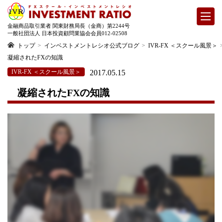
金融商品取引業者 関東財務局長（金商）第2244号
一般社団法人 日本投資顧問業協会会員012-02508
トップ
インベストメントレシオ公式ブログ
IVR-FX ＜スクール風景＞
凝縮されたFXの知識
IVR-FX ＜スクール風景＞
2017.05.15
凝縮されたFXの知識