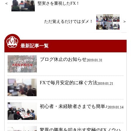
＜
堅実さを重視したFX！
ただ覚えるだけではダメ！
＞
最新記事一覧
ブログ休止のお知らせ
2019.01.31
FXで毎月安定的に稼ぐ方法
2019.01.21
初心者・未経験者さまでも簡単♪
2019.01.14
驚異の勝率を叩き出す究極のFXノウハ