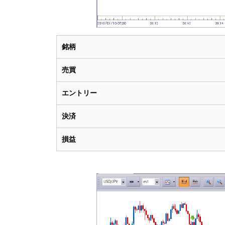
銘柄
売買
エントリー
決済
損益