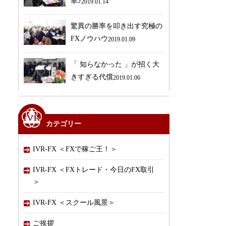
単♪
2019.01.14
驚異の勝率を叩き出す究極の
FXノウハウ
2019.01.09
「 知らなかった 」が招く大
きすぎる代償
2019.01.06
カテゴリー
IVR-FX ＜FXで稼ご王！＞
IVR-FX ＜FXトレード・今日のFX取引
＞
IVR-FX ＜スクール風景＞
ご挨拶