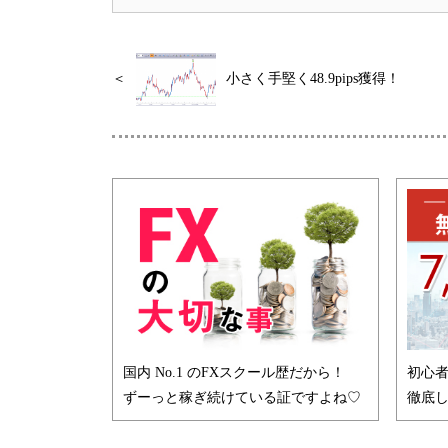
＜
小さく手堅く48.9pips獲得！
国内 No.1 のFXスクール歴だから！
初心
ずーっと稼ぎ続けている証ですよね♡
徹底